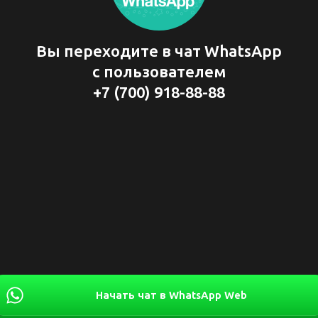
Вы переходите в чат WhatsApp
с пользователем
+7 (700) 918-88-88
Начать чат в WhatsApp Web